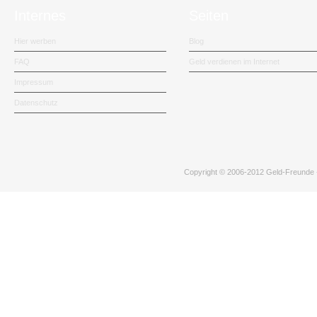
Internes
Seiten
Hier werben
Blog
FAQ
Geld verdienen im Internet
Impressum
Datenschutz
Copyright © 2006-2012
Geld-Freunde