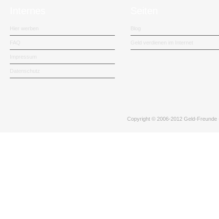
Internes
Seiten
Hier werben
Blog
FAQ
Geld verdienen im Internet
Impressum
Datenschutz
Copyright © 2006-2012
Geld-Freunde