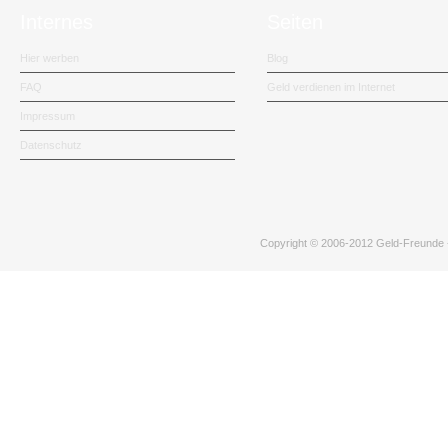
Internes
Seiten
Hier werben
Blog
FAQ
Geld verdienen im Internet
Impressum
Datenschutz
Copyright © 2006-2012
Geld-Freunde