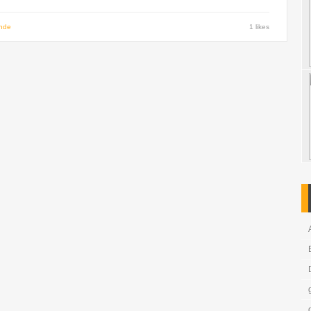
unde
1 likes