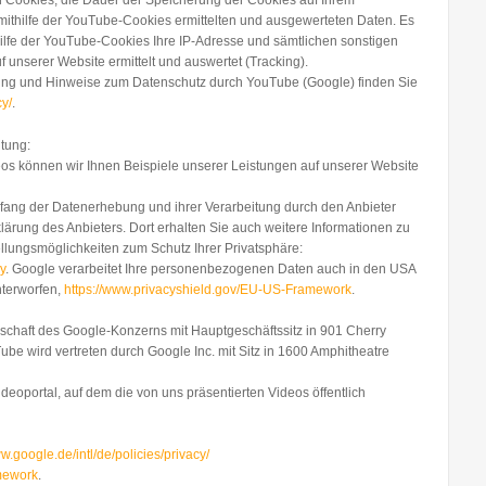
 Cookies, die Dauer der Speicherung der Cookies auf Ihrem
ithilfe der YouTube-Cookies ermittelten und ausgewerteten Daten. Es
lfe der YouTube-Cookies Ihre IP-Adresse und sämtlichen sonstigen
 unserer Website ermittelt und auswertet (Tracking).
tung und Hinweise zum Datenschutz durch YouTube (Google) finden Sie
cy/
.
tung:
os können wir Ihnen Beispiele unserer Leistungen auf unserer Website
ang der Datenerhebung und ihrer Verarbeitung durch den Anbieter
lärung des Anbieters. Dort erhalten Sie auch weitere Informationen zu
llungsmöglichkeiten zum Schutz Ihrer Privatsphäre:
y
. Google verarbeitet Ihre personenbezogenen Daten auch in den USA
nterworfen,
https://www.privacyshield.gov/EU-US-Framework
.
lschaft des Google-Konzerns mit Hauptgeschäftssitz in 901 Cherry
e wird vertreten durch Google Inc. mit Sitz in 1600 Amphitheatre
deoportal, auf dem die von uns präsentierten Videos öffentlich
ww.google.de/intl/de/policies/privacy/
mework
.