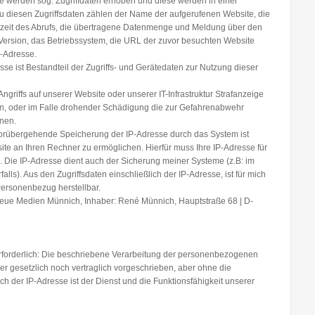
e werden sog. Zugriffdaten erhoben und diese werden in einer
. Zu diesen Zugriffsdaten zählen der Name der aufgerufenen Website, die
rzeit des Abrufs, die übertragene Datenmenge und Meldung über den
 Version, das Betriebssystem, die URL der zuvor besuchten Website
P-Adresse.
se ist Bestandteil der Zugriffs- und Gerätedaten zur Nutzung dieser
ngriffs auf unserer Website oder unserer IT-Infrastruktur Strafanzeige
en, oder im Falle drohender Schädigung die zur Gefahrenabwehr
nen.
orübergehende Speicherung der IP-Adresse durch das System ist
te an Ihren Rechner zu ermöglichen. Hierfür muss Ihre IP-Adresse für
. Die IP-Adresse dient auch der Sicherung meiner Systeme (z.B: im
lls). Aus den Zugriffsdaten einschließlich der IP-Adresse, ist für mich
Personenbezug herstellbar.
eue Medien Münnich
,
Inhaber: René Münnich, Hauptstraße 68 | D-
orderlich:
Die beschriebene Verarbeitung der personenbezogenen
er gesetzlich noch vertraglich vorgeschrieben, aber ohne die
ich der IP-Adresse ist der Dienst und die Funktionsfähigkeit unserer