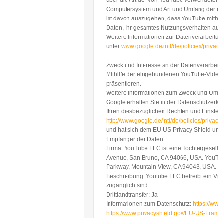
über die Art der von YouTube verwendeten
Computersystem und Art und Umfang der m
ist davon auszugehen, dass YouTube mithi
Daten, Ihr gesamtes Nutzungsverhalten auf
Weitere Informationen zur Datenverarbei
unter
www.google.de/intl/de/policies/priva
Zweck und Interesse an der Datenverarbei
Mithilfe der eingebundenen YouTube-Vide
präsentieren.
Weitere Informationen zum Zweck und Umf
Google erhalten Sie in der Datenschutzerk
Ihren diesbezüglichen Rechten und Einste
http://www.google.de/intl/de/policies/privac
und hat sich dem EU-US Privacy Shield u
Empfänger der Daten:
Firma: YouTube LLC ist eine Tochtergesel
Avenue, San Bruno, CA 94066, USA. YouTub
Parkway, Mountain View, CA 94043, USA.
Beschreibung: Youtube LLC betreibt ein Vi
zugänglich sind.
Drittlandtransfer: Ja
Informationen zum Datenschutz:
https://w
https://www.privacyshield.gov/EU-US-Fra