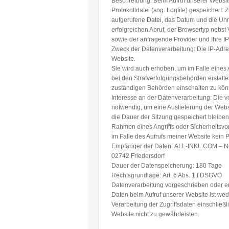
Beschreibung:
Beim Aufruf unserer Websit
Protokolldatei (sog. Logfile) gespeichert
aufgerufene Datei, das Datum und die Uh
erfolgreichen Abruf, der Browsertyp nebst
sowie der anfragende Provider und Ihre I
Zweck der Datenverarbeitung:
Die IP-Adres
Website.
Sie wird auch erhoben, um im Falle eines A
bei den Strafverfolgungsbehörden erstatt
zuständigen Behörden einschalten zu kön
Interesse an der Datenverarbeitung:
Die v
notwendig, um eine Auslieferung der Websi
die Dauer der Sitzung gespeichert bleiben
Rahmen eines Angriffs oder Sicherheitsvorfa
im Falle des Aufrufs meiner Website kein 
Empfänger der Daten:
ALL-INKL.COM – N
02742 Friedersdorf
Dauer der Datenspeicherung: 180 Tage
Rechtsgrundlage:
Art. 6 Abs. 1,f DSGVO
Datenverarbeitung vorgeschrieben oder erf
Daten beim Aufruf unserer Website ist wed
Verarbeitung der Zugriffsdaten einschließl
Website nicht zu gewährleisten.