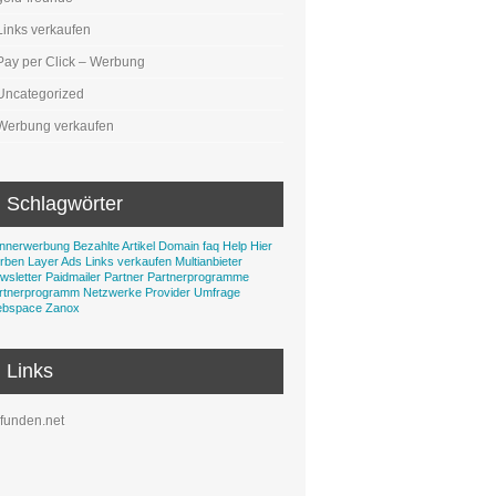
Links verkaufen
Pay per Click – Werbung
Uncategorized
Werbung verkaufen
Schlagwörter
nnerwerbung
Bezahlte Artikel
Domain
faq
Help
Hier
rben
Layer Ads
Links verkaufen
Multianbieter
wsletter
Paidmailer
Partner
Partnerprogramme
rtnerprogramm Netzwerke
Provider
Umfrage
bspace
Zanox
Links
funden.net