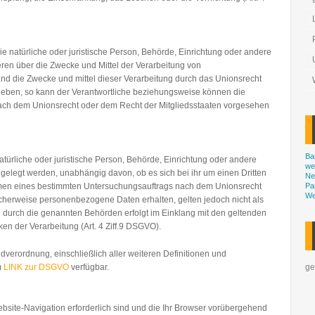
die natürliche oder juristische Person, Behörde, Einrichtung oder andere
eren über die Zwecke und Mittel der Verarbeitung von
d die Zwecke und mittel dieser Verarbeitung durch das Unionsrecht
geben, so kann der Verantwortliche beziehungsweise können die
ach dem Unionsrecht oder dem Recht der Mitgliedsstaaten vorgesehen
Ba
atürliche oder juristische Person, Behörde, Einrichtung oder andere
we
gelegt werden, unabhängig davon, ob es sich bei ihr um einen Dritten
Ne
hmen eines bestimmten Untersuchungsauftrags nach dem Unionsrecht
Pa
We
cherweise personenbezogene Daten erhalten, gelten jedoch nicht als
n durch die genannten Behörden erfolgt im Einklang mit den geltenden
n der Verarbeitung (Art. 4 Ziff.9 DSGVO).
dverordnung, einschließlich aller weiteren Definitionen und
m
LINK zur DSGVO
verfügbar.
ge
Website-Navigation erforderlich sind und die Ihr Browser vorübergehend