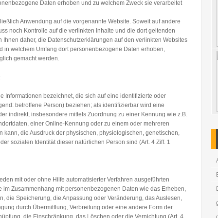
sonenbezogene Daten erhoben und zu welchem Zweck sie verarbeitet
ließlich Anwendung auf die vorgenannte Website. Soweit auf andere
uss noch Kontrolle auf die verlinkten Inhalte und die dort geltenden
Ihnen daher, die Datenschutzerklärungen auf den verlinkten Websites
 und in welchem Umfang dort personenbezogene Daten erhoben,
nglich gemacht werden.
:
Informationen bezeichnet, die sich auf eine identifizierte oder
gend: betroffene Person) beziehen; als identifizierbar wird eine
der indirekt, insbesondere mittels Zuordnung zu einer Kennung wie z.B.
dortdaten, einer Online-Kennung oder zu einem oder mehreren
n kann, die Ausdruck der physischen, physiologischen, genetischen,
der sozialen Identität dieser natürlichen Person sind (Art. 4 Ziff. 1
jeden mit oder ohne Hilfe automatisierter Verfahren ausgeführten
se im Zusammenhang mit personenbezogenen Daten wie das Erheben,
en, die Speicherung, die Anpassung oder Veränderung, das Auslesen,
egung durch Übermittlung, Verbreitung oder eine andere Form der
knüpfung, die Einschränkung, das Löschen oder die Vernichtung (Art. 4