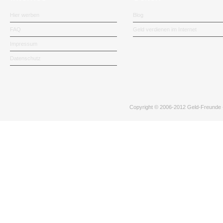
Hier werben
Blog
FAQ
Geld verdienen im Internet
Impressum
Datenschutz
Copyright © 2006-2012
Geld-Freunde